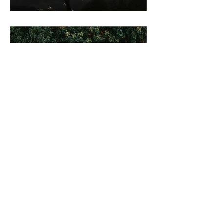
een vreemd licht in de ogen
op waarde