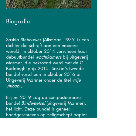
Biografie
Saskia Stehouwer (Alkmaar, 1975)
is een
dichter die schrijft aan een mooiere
wereld.
In oktober 2014 verscheen haar
debuutbundel
wachtkamers
bij uitgeverij
Marmer, die bekroond werd met de C.
Buddingh'-prijs 2015. Saskia's tweede
bundel verscheen in oktober 2016 bij
Uitgeverij Marmer onder de titel
vrije
uitloop
.,
In juni 2019 zag de composteerbare
bundel
Bindweefsel
(uitgeverij Marmer),
het licht. Deze bundel is geheel
handgeschreven op zelfgeschept papier
van plantenresten en fruitafval, en kan na
lezing op de composthoop worden
gelegd om weer op te gaan in de