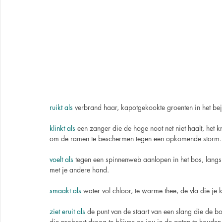
ruikt
als
 verbrand haar, kapotgekookte groenten in het bej
klinkt als
 een zanger die de hoge noot net niet haalt, het 
om de ramen te beschermen tegen een opkomende storm.
voelt als
 tegen een spinnenweb aanlopen in het bos, langs e
met je andere hand.
smaakt als
 water vol chloor, te warme thee, de vla die je
ziet eruit als
 de punt van de staart van een slang die de bo
die probeert droog te blijven en jou in de gaten te houde