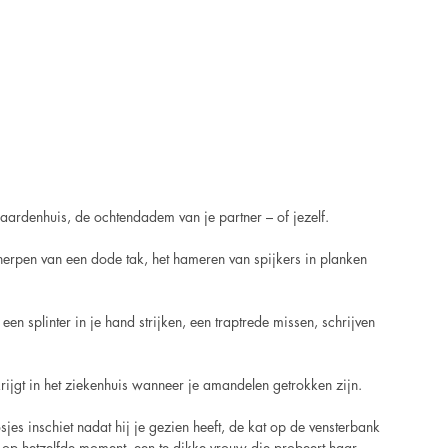
aardenhuis, de ochtendadem van je partner – of jezelf.
knerpen van een dode tak, het hameren van spijkers in planken 
en splinter in je hand strijken, een traptrede missen, schrijven 
 krijgt in het ziekenhuis wanneer je amandelen getrokken zijn.
sjes inschiet nadat hij je gezien heeft, de kat op de vensterbank 
n op hetzelfde moment, een te dikke vrouw die probeert haar 