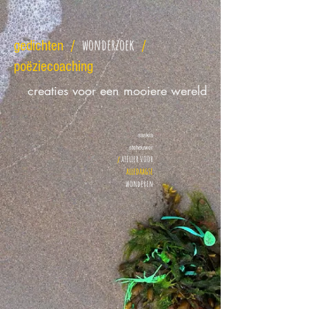
wonderzoek
gedichten
/
/
poëziecoaching
creaties voor een mooiere wereld
saskia
stehouwer
atelier voor
/
alledaagse
wonderen